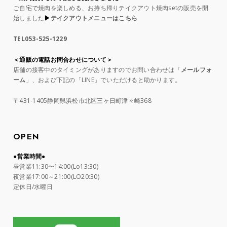
ご自宅で焼肉を楽しめる、お持ち帰りテイクアウト焼肉setの販売を開
始しました
▶︎
テイクアウトメニューはこちら
TEL053-525-1229
＜通販の電話お問合わせについて＞
店舗の接客中のタイミングがありますのでお問い合わせは「
メールフォ
ーム
」、および下記の「LINE」でいただけると助かります。
〒431-1405静岡県浜松市北区三ヶ日町津々崎368
OPEN
●営業時間●
昼営業11:30〜14:00(Lo13:30)
夜営業17:00～21:00(LO20:30)
定休日/水曜日