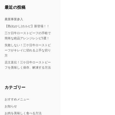
最近の投稿
農業事業参入
【熟(ねかし)カルビ】新登場！！
三ケ日牛ローストビーフの手軽で
簡単な絶品アレンジレシピ5選！
失敗しない！三ケ日牛ローストビ
ーフがキレイに切れる上手な切り
方
店主直伝！三ケ日牛ローストビー
フを美味しく保存、解凍する方法
カテゴリー
おすすめメニュー
お知らせ
お肉を美味しく食べる方法