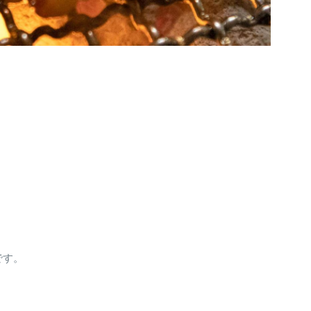
。
です。