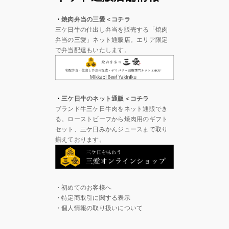
・
焼肉弁当の三愛＜コチラ
三ケ日牛の仕出し弁当を販売する「焼肉
弁当の三愛」ネット通販店。エリア限定
で弁当配達もいたします。
・
三ケ日牛のネット通販＜コチラ
ブランド牛三ケ日牛肉をネット通販でき
る。ローストビーフから焼肉用のギフト
セット、三ケ日みかんジュースまで取り
揃えております。
・初めてのお客様へ
・特定商取引に関する表示
・個人情報の取り扱いについて