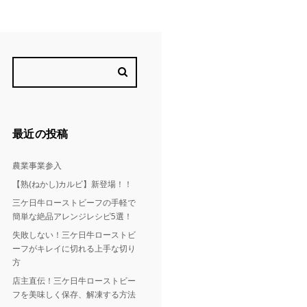
最近の投稿
農業事業参入
【熟(ねかし)カルビ】新登場！！
三ケ日牛ローストビーフの手軽で
簡単な絶品アレンジレシピ5選！
失敗しない！三ケ日牛ローストビ
ーフがキレイに切れる上手な切り
方
店主直伝！三ケ日牛ローストビー
フを美味しく保存、解凍する方法