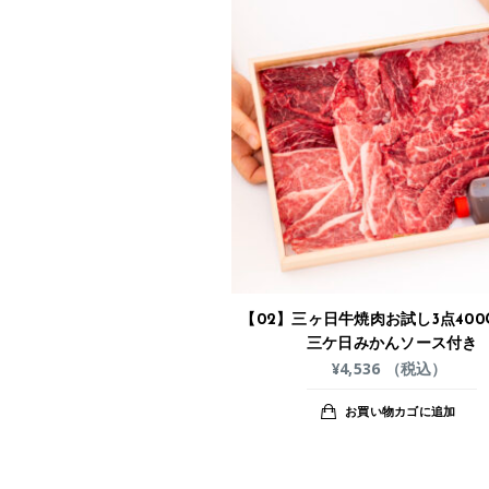
【02】三ヶ日牛焼肉お試し3点400
三ケ日みかんソース付き
¥
4,536
（税込）
お買い物カゴに追加