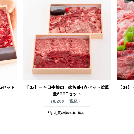
Gセット
【03】三ヶ日牛焼肉 家族盛4点セット総重
【04】
量800Gセット
¥
8,208
（税込）
お買い物カゴに追加